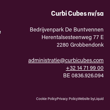
Curbi Cubes nv/sa
Bedrijvenpark De Buntvennen
e
Herentalsesteenweg 77 E
2280 Grobbendonk
administratie@curbicubes.com
+32 14 71 99 00
BE 0836.926.094
Cookie Policy
Privacy Policy
Website by
Liquid