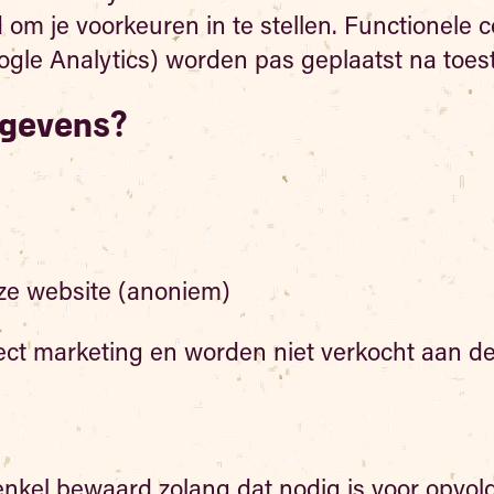
d om je voorkeuren in te stellen. Functionele c
oogle Analytics) worden pas geplaatst na toe
egevens?
onze website (anoniem)
ect marketing en worden niet verkocht aan d
kel bewaard zolang dat nodig is voor opvolgi