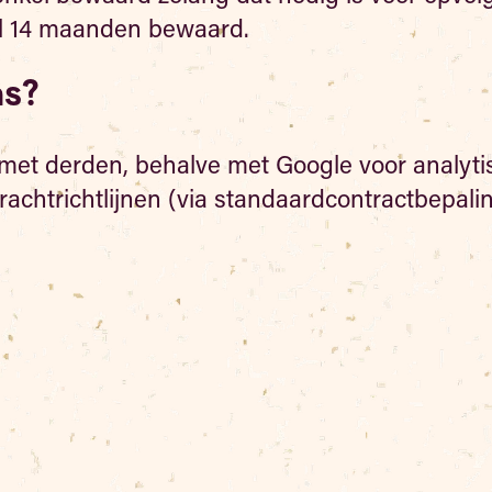
l 14 maanden bewaard.
ns?
met derden, behalve met Google voor analyti
chtrichtlijnen (via standaardcontractbepali